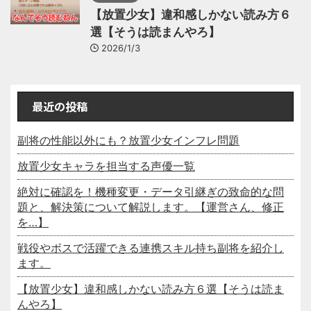
【放置少女】違和感しかない読み方６
選【そうは読まんやろ】
2026/1/3
最近の投稿
副将の性能以外にも？放置少女インフレ問題
放置少女キャラを担当する声優一覧
絶対に確認を！機種変更・データ引継ぎの致命的な問
題と、解決策について解説します。【運営さん、修正
を…】
戦役やボスで活躍できる連携スキル持ち副将を紹介し
ます。
【放置少女】違和感しかない読み方６選【そうは読ま
んやろ】