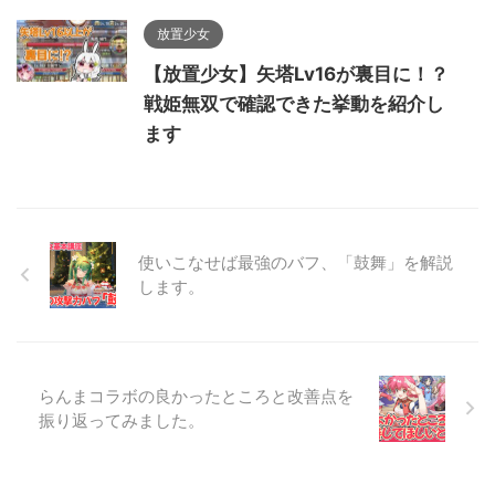
放置少女
【放置少女】矢塔Lv16が裏目に！？
戦姫無双で確認できた挙動を紹介し
ます
使いこなせば最強のバフ、「鼓舞」を解説
します。
らんまコラボの良かったところと改善点を
振り返ってみました。