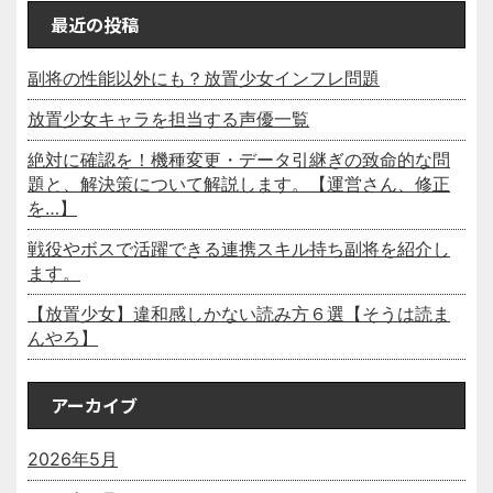
最近の投稿
副将の性能以外にも？放置少女インフレ問題
放置少女キャラを担当する声優一覧
絶対に確認を！機種変更・データ引継ぎの致命的な問
題と、解決策について解説します。【運営さん、修正
を…】
戦役やボスで活躍できる連携スキル持ち副将を紹介し
ます。
【放置少女】違和感しかない読み方６選【そうは読ま
んやろ】
アーカイブ
2026年5月