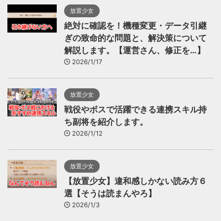
放置少女
絶対に確認を！機種変更・データ引継
ぎの致命的な問題と、解決策について
解説します。【運営さん、修正を…】
2026/1/17
放置少女
戦役やボスで活躍できる連携スキル持
ち副将を紹介します。
2026/1/12
放置少女
【放置少女】違和感しかない読み方６
選【そうは読まんやろ】
2026/1/3