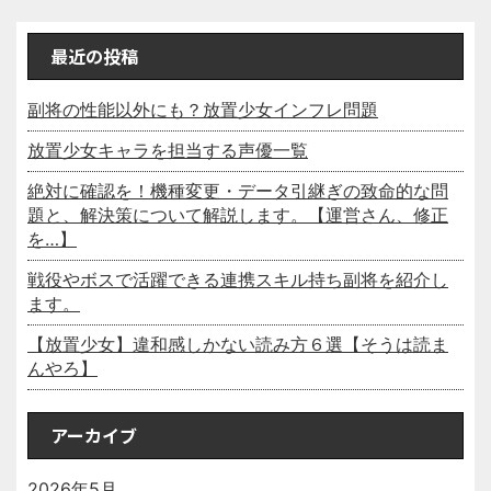
最近の投稿
副将の性能以外にも？放置少女インフレ問題
放置少女キャラを担当する声優一覧
絶対に確認を！機種変更・データ引継ぎの致命的な問
題と、解決策について解説します。【運営さん、修正
を…】
戦役やボスで活躍できる連携スキル持ち副将を紹介し
ます。
【放置少女】違和感しかない読み方６選【そうは読ま
んやろ】
アーカイブ
2026年5月