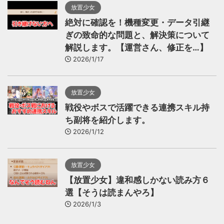
放置少女
絶対に確認を！機種変更・データ引継
ぎの致命的な問題と、解決策について
解説します。【運営さん、修正を…】
2026/1/17
放置少女
戦役やボスで活躍できる連携スキル持
ち副将を紹介します。
2026/1/12
放置少女
【放置少女】違和感しかない読み方６
選【そうは読まんやろ】
2026/1/3