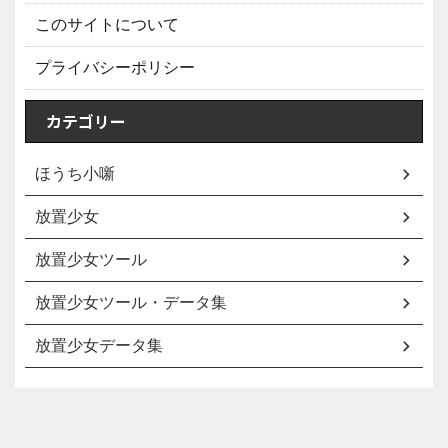
このサイトについて
プライバシーポリシー
カテゴリー
ほうち小噺
放置少女
放置少女ツール
放置少女ツール・データ集
放置少女データ集