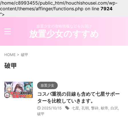
/home/c8993455/public_html/houchishousei.com/wp-
content/themes/affinger/functions.php on line
7924
">
放置少女の攻略情報などをお届け
放置少女のすすめ
HOME
>
破甲
破甲
放置少女
コスパ重視の目線も含めて七星サポー
ターを比較していきます。
2025/10/15
七星
,
孔明
,
撃砕
,
献帝
,
白沢
,
破甲